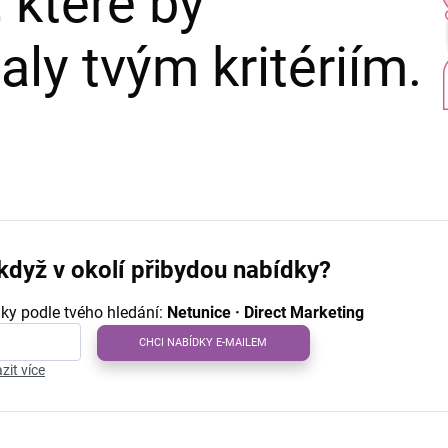
 které by
ly tvým kritériím.
když v okolí přibydou nabídky?
ky podle tvého hledání:
Netunice · Direct Marketing
CHCI NABÍDKY E-MAILEM
zit více