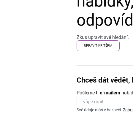
nabídky,
odpovída
Zkus upravit své hledání.
UPRAVIT KRITÉRIA
Chceš dát vědět, 
Pošleme ti
e-mailem
nabíd
Své údaje máš v bezpečí.
Zobra