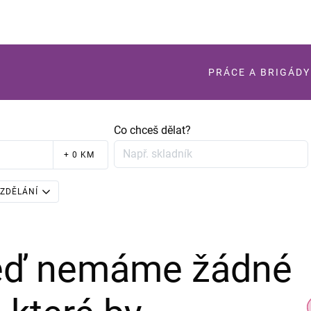
PRÁCE A BRIGÁDY
Co chceš dělat?
+ 0 KM
ZDĚLÁNÍ
teď nemáme žádné