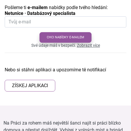
Pošleme ti
e-mailem
nabídky podle tvého hledání:
Netunice · Databázový specialista
CHCI NABÍDKY E-MAILEM
Své údaje máš v bezpečí.
Zobrazit více
Nebo si stáhni aplikaci a upozorníme tě notifikací
ZÍSKEJ APLIKACI
Na Práci za rohem máš největší šanci najít si práci blízko
domova a přestat dojíždět. Vybírej z volných míst a brigád