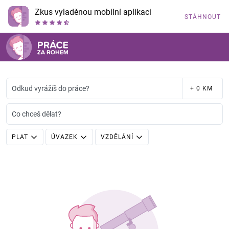
Zkus vyladěnou mobilní aplikaci
STÁHNOUT
Odkud vyrážíš do práce?
+ 0 KM
Co chceš dělat?
PLAT
ÚVAZEK
VZDĚLÁNÍ