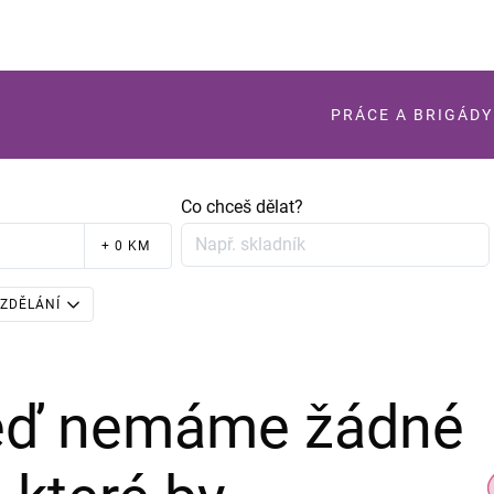
PRÁCE A BRIGÁDY
Co chceš dělat?
+ 0 KM
ZDĚLÁNÍ
teď nemáme žádné