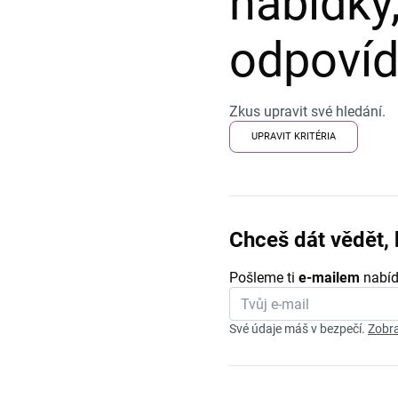
nabídky,
odpovída
Zkus upravit své hledání.
UPRAVIT KRITÉRIA
Chceš dát vědět, 
Pošleme ti
e-mailem
nabíd
Své údaje máš v bezpečí.
Zobra