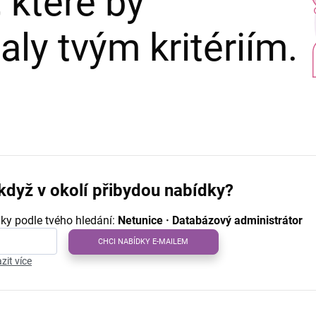
 které by
ly tvým kritériím.
když v okolí přibydou nabídky?
ky podle tvého hledání:
Netunice · Databázový administrátor
CHCI NABÍDKY E-MAILEM
zit více