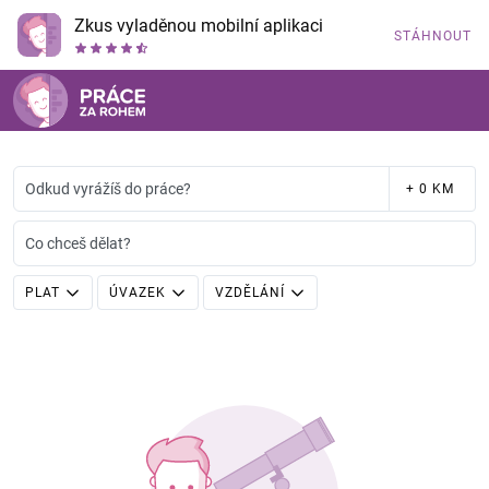
Zkus vyladěnou mobilní aplikaci
STÁHNOUT
Odkud vyrážíš do práce?
+ 0 KM
Co chceš dělat?
PLAT
ÚVAZEK
VZDĚLÁNÍ