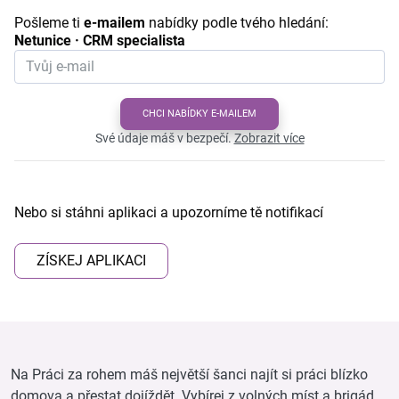
Pošleme ti
e-mailem
nabídky podle tvého hledání:
Netunice · CRM specialista
CHCI NABÍDKY E-MAILEM
Své údaje máš v bezpečí.
Zobrazit více
Nebo si stáhni aplikaci a upozorníme tě notifikací
ZÍSKEJ APLIKACI
Na Práci za rohem máš největší šanci najít si práci blízko
domova a přestat dojíždět. Vybírej z volných míst a brigád