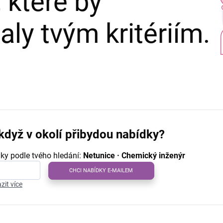
 které by
ly tvým kritériím.
když v okolí přibydou nabídky?
ky podle tvého hledání:
Netunice · Chemický inženýr
CHCI NABÍDKY E-MAILEM
zit více