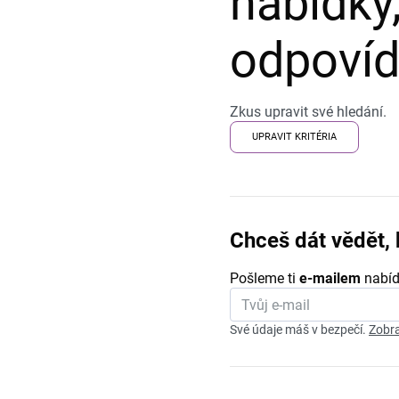
nabídky,
odpovída
Zkus upravit své hledání.
UPRAVIT KRITÉRIA
Chceš dát vědět, 
Pošleme ti
e-mailem
nabíd
Své údaje máš v bezpečí.
Zobra