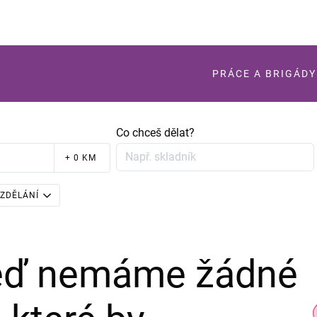
PRÁCE A BRIGÁDY
Co chceš dělat?
+ 0 KM
ZDĚLÁNÍ
teď nemáme žádné