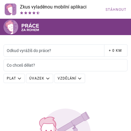
Zkus vyladěnou mobilní aplikaci
STÁHNOUT
Odkud vyrážíš do práce?
+ 0 KM
Co chceš dělat?
PLAT
ÚVAZEK
VZDĚLÁNÍ