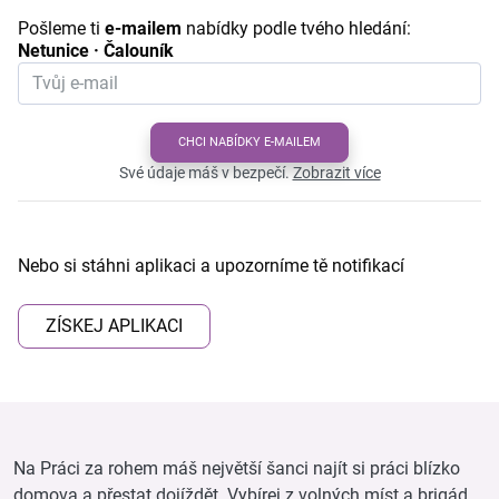
Pošleme ti
e-mailem
nabídky podle tvého hledání:
Netunice · Čalouník
CHCI NABÍDKY E-MAILEM
Své údaje máš v bezpečí.
Zobrazit více
Nebo si stáhni aplikaci a upozorníme tě notifikací
ZÍSKEJ APLIKACI
Na Práci za rohem máš největší šanci najít si práci blízko
domova a přestat dojíždět. Vybírej z volných míst a brigád