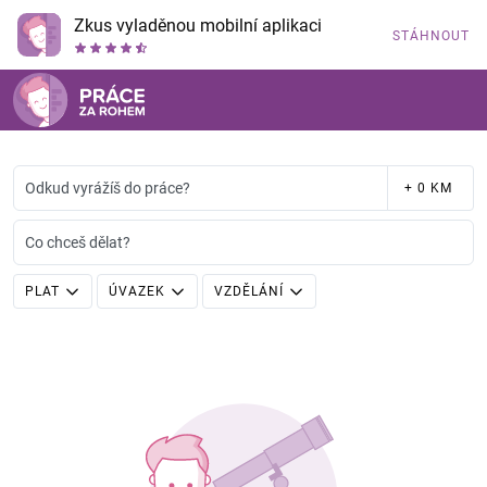
Zkus vyladěnou mobilní aplikaci
STÁHNOUT
Odkud vyrážíš do práce?
+ 0 KM
Co chceš dělat?
PLAT
ÚVAZEK
VZDĚLÁNÍ