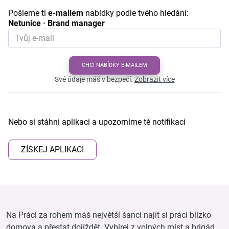
Pošleme ti
e-mailem
nabídky podle tvého hledání:
Netunice · Brand manager
CHCI NABÍDKY E-MAILEM
Své údaje máš v bezpečí.
Zobrazit více
Nebo si stáhni aplikaci a upozorníme tě notifikací
ZÍSKEJ APLIKACI
Na Práci za rohem máš největší šanci najít si práci blízko
domova a přestat dojíždět. Vybírej z volných míst a brigád