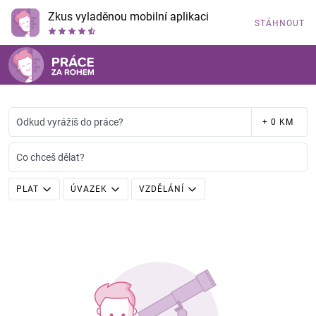
Zkus vyladěnou mobilní aplikaci
STÁHNOUT
Odkud vyrážíš do práce?
+ 0 KM
Co chceš dělat?
PLAT
ÚVAZEK
VZDĚLÁNÍ