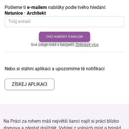
Pošleme ti
e-mailem
nabídky podle tvého hledání:
Netunice · Architekt
CHCI NABÍDKY E-MAILEM
Své údaje máš v bezpečí.
Zobrazit více
Nebo si stáhni aplikaci a upozorníme tě notifikací
ZÍSKEJ APLIKACI
Na Práci za rohem máš největší šanci najít si práci blízko
domova a přestat dojíždět. Vybírej z volných míst a brigád