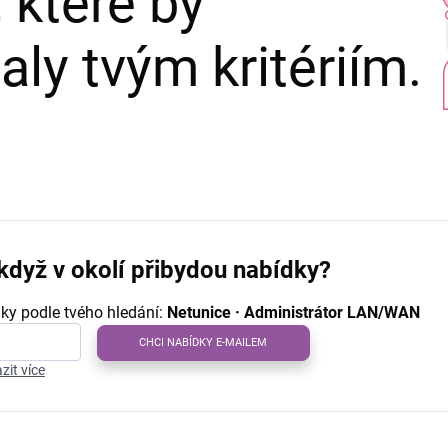
 které by
ly tvým kritériím.
když v okolí přibydou nabídky?
ky podle tvého hledání:
Netunice · Administrátor LAN/WAN
CHCI NABÍDKY E-MAILEM
zit více