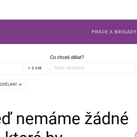
PRÁCE A BRIGÁDY
Co chceš dělat?
+ 0 KM
ZDĚLÁNÍ
teď nemáme žádné