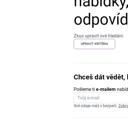
nabídky,
odpovída
Zkus upravit své hledání.
UPRAVIT KRITÉRIA
Chceš dát vědět, 
Pošleme ti
e-mailem
nabíd
Své údaje máš v bezpečí.
Zobra