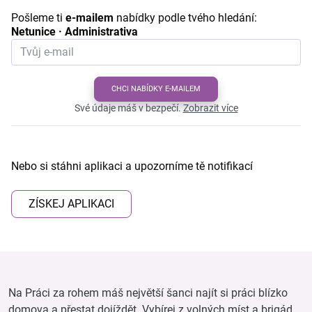
Pošleme ti
e-mailem
nabídky podle tvého hledání:
Netunice · Administrativa
CHCI NABÍDKY E-MAILEM
Své údaje máš v bezpečí.
Zobrazit více
Nebo si stáhni aplikaci a upozorníme tě notifikací
ZÍSKEJ APLIKACI
Na Práci za rohem máš největší šanci najít si práci blízko
domova a přestat dojíždět. Vybírej z volných míst a brigád