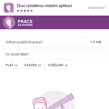
Zkus vyladěnou mobilní aplikaci
STÁHNOUT
Odkud vyrážíš do práce?
+ 0 KM
Co chceš dělat?
PLAT
ÚVAZEK
VZDĚLÁNÍ