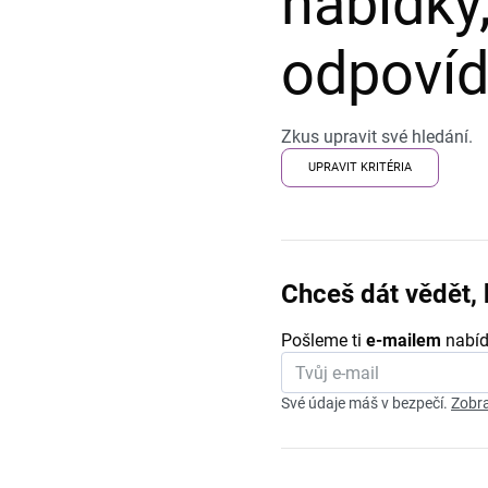
nabídky,
odpovída
Zkus upravit své hledání.
UPRAVIT KRITÉRIA
Chceš dát vědět, 
Pošleme ti
e-mailem
nabíd
Své údaje máš v bezpečí.
Zobra