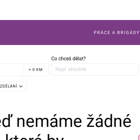
PRÁCE A BRIGÁDY
Co chceš dělat?
+ 0 KM
ZDĚLÁNÍ
teď nemáme žádné