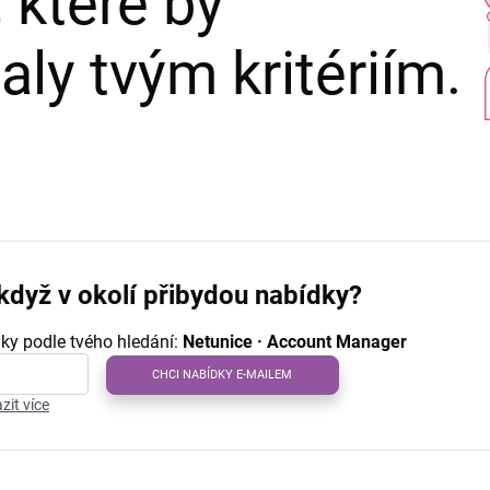
 které by
ly tvým kritériím.
když v okolí přibydou nabídky?
ky podle tvého hledání:
Netunice · Account Manager
CHCI NABÍDKY E-MAILEM
zit více