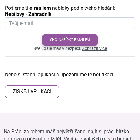
Pošleme ti
e-mailem
nabídky podle tvého hledání:
Nebílovy · Zahradník
CHCI NABÍDKY E-MAILEM
Své údaje máš v bezpečí.
Zobrazit více
Nebo si stáhni aplikaci a upozorníme tě notifikací
ZÍSKEJ APLIKACI
Na Práci za rohem máš největší šanci najít si práci blízko
domova a přestat dojíždět. Vybírej z volných míst a brigád