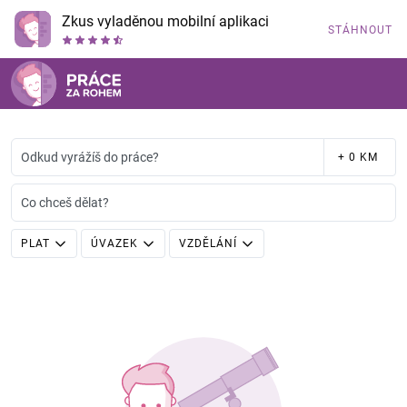
Zkus vyladěnou mobilní aplikaci
STÁHNOUT
Odkud vyrážíš do práce?
+ 0 KM
Co chceš dělat?
PLAT
ÚVAZEK
VZDĚLÁNÍ