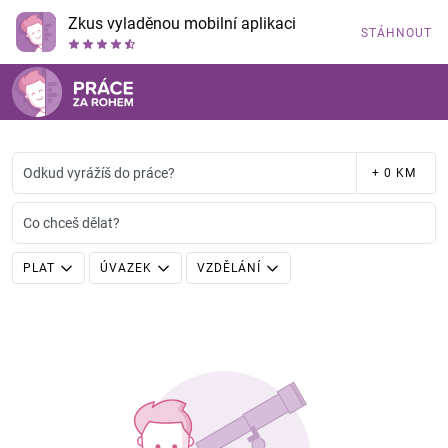
Zkus vyladěnou mobilní aplikaci
STÁHNOUT
Odkud vyrážíš do práce?
+ 0 KM
Co chceš dělat?
PLAT
ÚVAZEK
VZDĚLÁNÍ