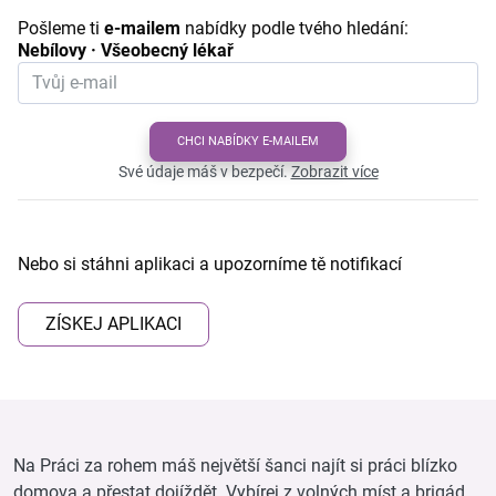
Pošleme ti
e-mailem
nabídky podle tvého hledání:
Nebílovy · Všeobecný lékař
CHCI NABÍDKY E-MAILEM
Své údaje máš v bezpečí.
Zobrazit více
Nebo si stáhni aplikaci a upozorníme tě notifikací
ZÍSKEJ APLIKACI
Na Práci za rohem máš největší šanci najít si práci blízko
domova a přestat dojíždět. Vybírej z volných míst a brigád