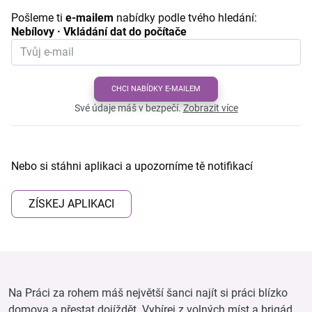
Pošleme ti
e-mailem
nabídky podle tvého hledání:
Nebílovy · Vkládání dat do počítače
CHCI NABÍDKY E-MAILEM
Své údaje máš v bezpečí.
Zobrazit více
Nebo si stáhni aplikaci a upozorníme tě notifikací
ZÍSKEJ APLIKACI
Na Práci za rohem máš největší šanci najít si práci blízko
domova a přestat dojíždět. Vybírej z volných míst a brigád