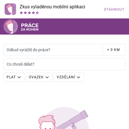
Zkus vyladěnou mobilní aplikaci
STÁHNOUT
Odkud vyrážíš do práce?
+ 0 KM
Co chceš dělat?
PLAT
ÚVAZEK
VZDĚLÁNÍ