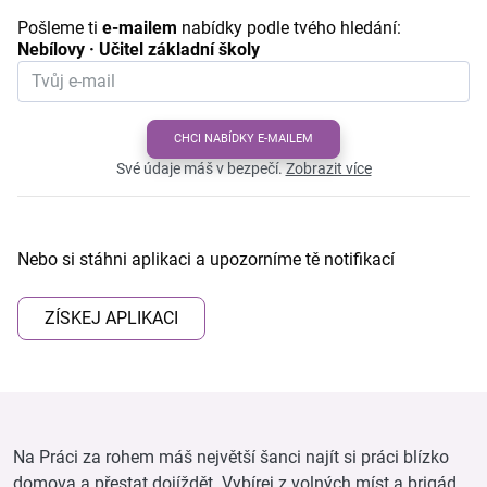
Pošleme ti
e-mailem
nabídky podle tvého hledání:
Nebílovy · Učitel základní školy
CHCI NABÍDKY E-MAILEM
Své údaje máš v bezpečí.
Zobrazit více
Nebo si stáhni aplikaci a upozorníme tě notifikací
ZÍSKEJ APLIKACI
Na Práci za rohem máš největší šanci najít si práci blízko
domova a přestat dojíždět. Vybírej z volných míst a brigád