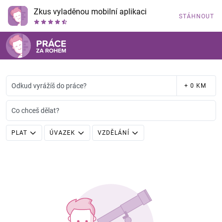
Zkus vyladěnou mobilní aplikaci
STÁHNOUT
Odkud vyrážíš do práce?
+ 0 KM
Co chceš dělat?
PLAT
ÚVAZEK
VZDĚLÁNÍ