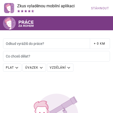
Zkus vyladěnou mobilní aplikaci
STÁHNOUT
Odkud vyrážíš do práce?
+ 0 KM
Co chceš dělat?
PLAT
ÚVAZEK
VZDĚLÁNÍ