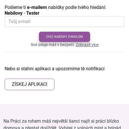
Pošleme ti
e-mailem
nabídky podle tvého hledání:
Nebílovy · Tester
CHCI NABÍDKY E-MAILEM
Své údaje máš v bezpečí.
Zobrazit více
Nebo si stáhni aplikaci a upozorníme tě notifikací
ZÍSKEJ APLIKACI
Na Práci za rohem máš největší šanci najít si práci blízko
domova a přestat dojíždět. Vybírej z volných míst a brigád