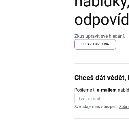
nabídky,
odpovída
Zkus upravit své hledání.
UPRAVIT KRITÉRIA
Chceš dát vědět, 
Pošleme ti
e-mailem
nabíd
Své údaje máš v bezpečí.
Zobra