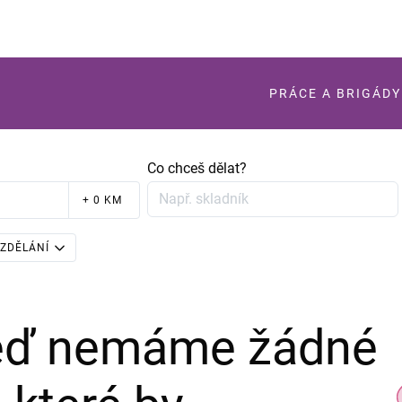
PRÁCE A BRIGÁDY
Co chceš dělat?
+ 0 KM
ZDĚLÁNÍ
teď nemáme žádné