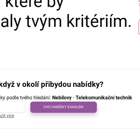
 které by
ly tvým kritériím.
když v okolí přibydou nabídky?
ky podle tvého hledání:
Nebílovy · Telekomunikační technik
CHCI NABÍDKY E-MAILEM
zit více