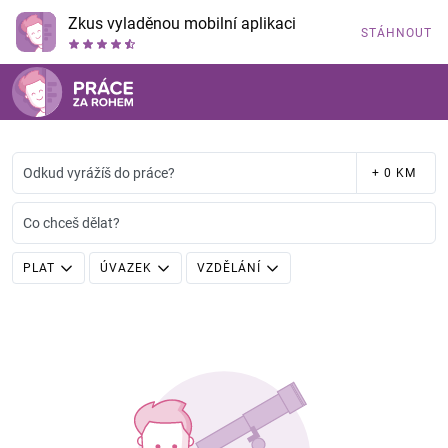
Zkus vyladěnou mobilní aplikaci
STÁHNOUT
Odkud vyrážíš do práce?
+ 0 KM
Co chceš dělat?
PLAT
ÚVAZEK
VZDĚLÁNÍ