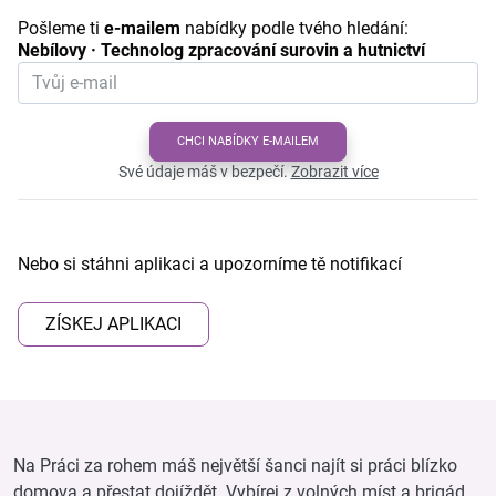
Pošleme ti
e-mailem
nabídky podle tvého hledání:
Nebílovy · Technolog zpracování surovin a hutnictví
CHCI NABÍDKY E-MAILEM
Své údaje máš v bezpečí.
Zobrazit více
Nebo si stáhni aplikaci a upozorníme tě notifikací
ZÍSKEJ APLIKACI
Na Práci za rohem máš největší šanci najít si práci blízko
domova a přestat dojíždět. Vybírej z volných míst a brigád