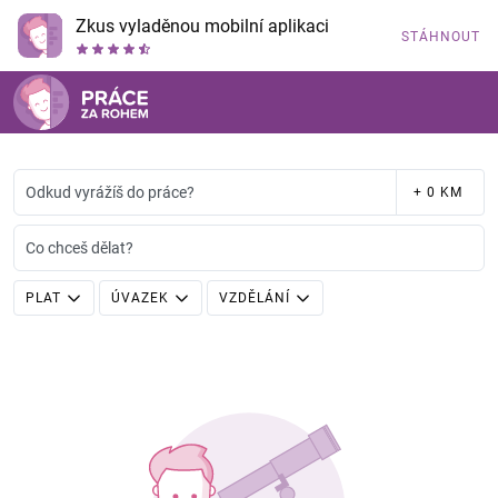
Zkus vyladěnou mobilní aplikaci
STÁHNOUT
Odkud vyrážíš do práce?
+ 0 KM
Co chceš dělat?
PLAT
ÚVAZEK
VZDĚLÁNÍ