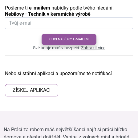
Pošleme ti
e-mailem
nabídky podle tvého hledání:
Nebílovy · Technik v keramické výrobě
CHCI NABÍDKY E-MAILEM
Své údaje máš v bezpečí.
Zobrazit více
Nebo si stáhni aplikaci a upozorníme tě notifikací
ZÍSKEJ APLIKACI
Na Práci za rohem máš největší šanci najít si práci blízko
domova a přestat dojíždět. Vybírej z volných míst a brigád