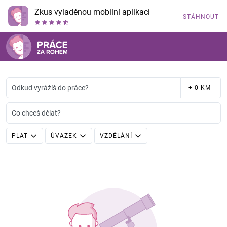
Zkus vyladěnou mobilní aplikaci
STÁHNOUT
Odkud vyrážíš do práce?
+ 0 KM
Co chceš dělat?
PLAT
ÚVAZEK
VZDĚLÁNÍ