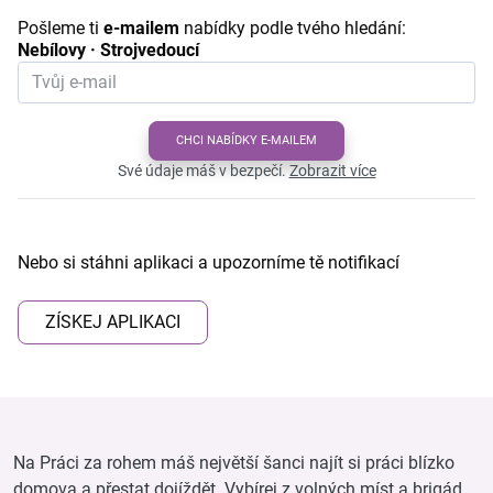
Pošleme ti
e-mailem
nabídky podle tvého hledání:
Nebílovy · Strojvedoucí
CHCI NABÍDKY E-MAILEM
Své údaje máš v bezpečí.
Zobrazit více
Nebo si stáhni aplikaci a upozorníme tě notifikací
ZÍSKEJ APLIKACI
Na Práci za rohem máš největší šanci najít si práci blízko
domova a přestat dojíždět. Vybírej z volných míst a brigád