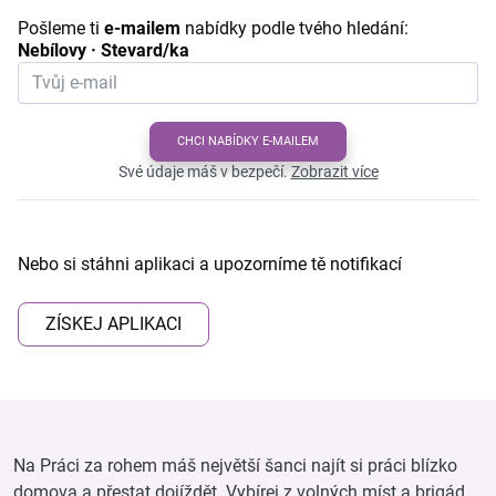
Pošleme ti
e-mailem
nabídky podle tvého hledání:
Nebílovy · Stevard/ka
CHCI NABÍDKY E-MAILEM
Své údaje máš v bezpečí.
Zobrazit více
Nebo si stáhni aplikaci a upozorníme tě notifikací
ZÍSKEJ APLIKACI
Na Práci za rohem máš největší šanci najít si práci blízko
domova a přestat dojíždět. Vybírej z volných míst a brigád