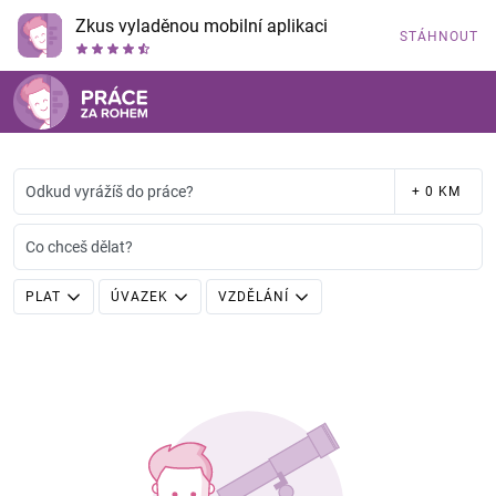
Zkus vyladěnou mobilní aplikaci
STÁHNOUT
Odkud vyrážíš do práce?
+ 0 KM
Co chceš dělat?
PLAT
ÚVAZEK
VZDĚLÁNÍ