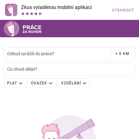
Zkus vyladěnou mobilní aplikaci
STÁHNOUT
Odkud vyrážíš do práce?
+ 0 KM
Co chceš dělat?
PLAT
ÚVAZEK
VZDĚLÁNÍ