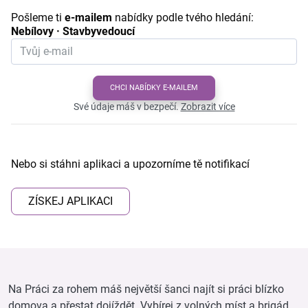
Pošleme ti
e-mailem
nabídky podle tvého hledání:
Nebílovy · Stavbyvedoucí
CHCI NABÍDKY E-MAILEM
Své údaje máš v bezpečí.
Zobrazit více
Nebo si stáhni aplikaci a upozorníme tě notifikací
ZÍSKEJ APLIKACI
Na Práci za rohem máš největší šanci najít si práci blízko
domova a přestat dojíždět. Vybírej z volných míst a brigád