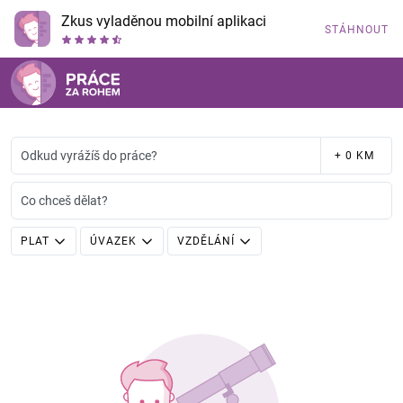
Zkus vyladěnou mobilní aplikaci
STÁHNOUT
Odkud vyrážíš do práce?
+ 0 KM
Co chceš dělat?
PLAT
ÚVAZEK
VZDĚLÁNÍ