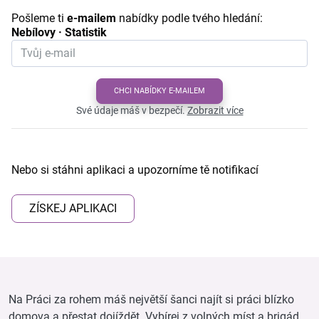
Pošleme ti
e-mailem
nabídky podle tvého hledání:
Nebílovy · Statistik
CHCI NABÍDKY E-MAILEM
Své údaje máš v bezpečí.
Zobrazit více
Nebo si stáhni aplikaci a upozorníme tě notifikací
ZÍSKEJ APLIKACI
Na Práci za rohem máš největší šanci najít si práci blízko
domova a přestat dojíždět. Vybírej z volných míst a brigád