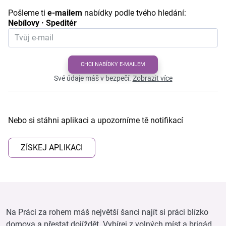
Pošleme ti
e-mailem
nabídky podle tvého hledání:
Nebílovy · Speditér
CHCI NABÍDKY E-MAILEM
Své údaje máš v bezpečí.
Zobrazit více
Nebo si stáhni aplikaci a upozorníme tě notifikací
ZÍSKEJ APLIKACI
Na Práci za rohem máš největší šanci najít si práci blízko
domova a přestat dojíždět. Vybírej z volných míst a brigád