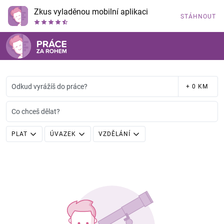
Zkus vyladěnou mobilní aplikaci
STÁHNOUT
Odkud vyrážíš do práce?
+ 0 KM
Co chceš dělat?
PLAT
ÚVAZEK
VZDĚLÁNÍ