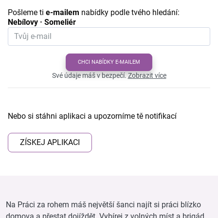
Pošleme ti
e-mailem
nabídky podle tvého hledání:
Nebílovy · Someliér
CHCI NABÍDKY E-MAILEM
Své údaje máš v bezpečí.
Zobrazit více
Nebo si stáhni aplikaci a upozorníme tě notifikací
ZÍSKEJ APLIKACI
Na Práci za rohem máš největší šanci najít si práci blízko
domova a přestat dojíždět. Vybírej z volných míst a brigád