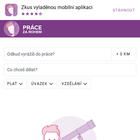
Zkus vyladěnou mobilní aplikaci
STÁHNOUT
Odkud vyrážíš do práce?
+ 0 KM
Co chceš dělat?
PLAT
ÚVAZEK
VZDĚLÁNÍ