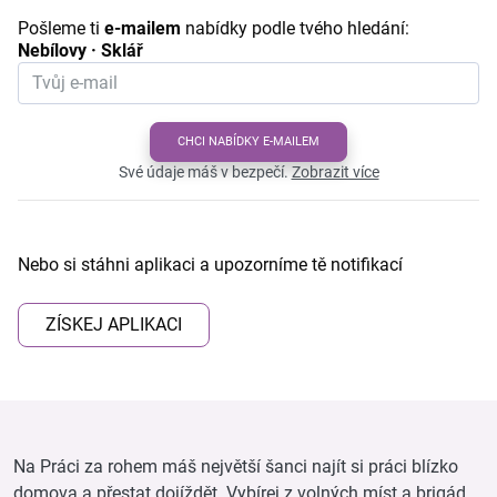
Pošleme ti
e-mailem
nabídky podle tvého hledání:
Nebílovy · Sklář
CHCI NABÍDKY E-MAILEM
Své údaje máš v bezpečí.
Zobrazit více
Nebo si stáhni aplikaci a upozorníme tě notifikací
ZÍSKEJ APLIKACI
Na Práci za rohem máš největší šanci najít si práci blízko
domova a přestat dojíždět. Vybírej z volných míst a brigád