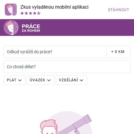
Zkus vyladěnou mobilní aplikaci
STÁHNOUT
Odkud vyrážíš do práce?
+ 0 KM
Co chceš dělat?
PLAT
ÚVAZEK
VZDĚLÁNÍ