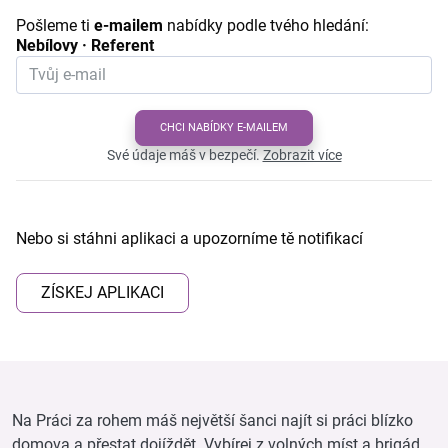
Pošleme ti
e-mailem
nabídky podle tvého hledání:
Nebílovy · Referent
CHCI NABÍDKY E-MAILEM
Své údaje máš v bezpečí.
Zobrazit více
Nebo si stáhni aplikaci a upozorníme tě notifikací
ZÍSKEJ APLIKACI
Na Práci za rohem máš největší šanci najít si práci blízko
domova a přestat dojíždět. Vybírej z volných míst a brigád