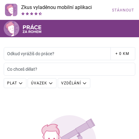
Zkus vyladěnou mobilní aplikaci
STÁHNOUT
Odkud vyrážíš do práce?
+ 0 KM
Co chceš dělat?
PLAT
ÚVAZEK
VZDĚLÁNÍ