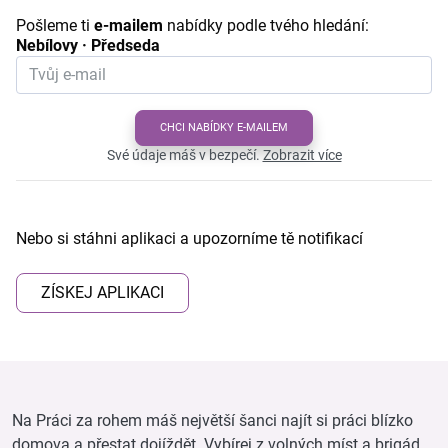
Pošleme ti
e-mailem
nabídky podle tvého hledání:
Nebílovy · Předseda
CHCI NABÍDKY E-MAILEM
Své údaje máš v bezpečí.
Zobrazit více
Nebo si stáhni aplikaci a upozorníme tě notifikací
ZÍSKEJ APLIKACI
Na Práci za rohem máš největší šanci najít si práci blízko
domova a přestat dojíždět. Vybírej z volných míst a brigád