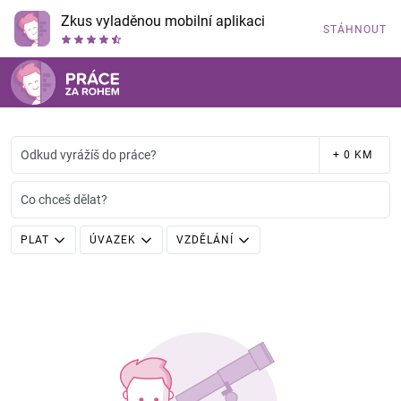
Zkus vyladěnou mobilní aplikaci
STÁHNOUT
Odkud vyrážíš do práce?
+ 0 KM
Co chceš dělat?
PLAT
ÚVAZEK
VZDĚLÁNÍ