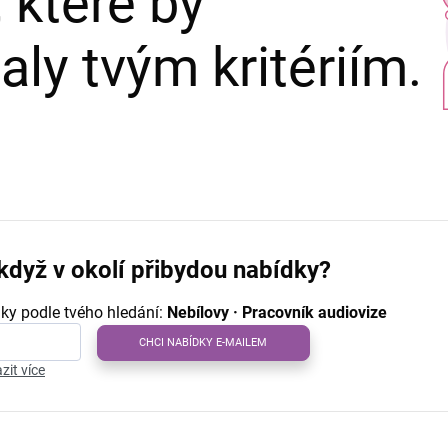
 které by
ly tvým kritériím.
když v okolí přibydou nabídky?
ky podle tvého hledání:
Nebílovy · Pracovník audiovize
CHCI NABÍDKY E-MAILEM
zit více