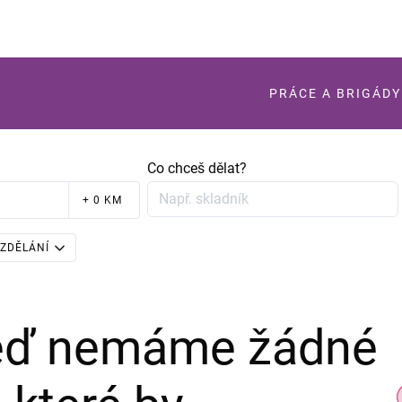
PRÁCE A BRIGÁDY
Co chceš dělat?
+ 0 KM
ZDĚLÁNÍ
teď nemáme žádné