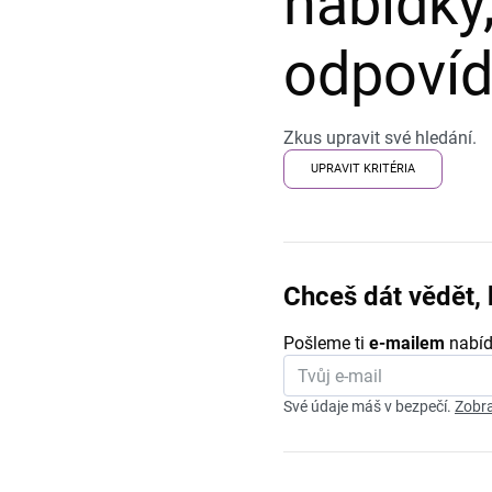
nabídky,
odpovída
Zkus upravit své hledání.
UPRAVIT KRITÉRIA
Chceš dát vědět, 
Pošleme ti
e-mailem
nabíd
Své údaje máš v bezpečí.
Zobra