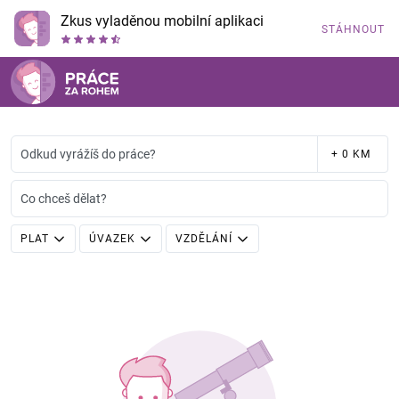
Zkus vyladěnou mobilní aplikaci
STÁHNOUT
Odkud vyrážíš do práce?
+ 0 KM
Co chceš dělat?
PLAT
ÚVAZEK
VZDĚLÁNÍ