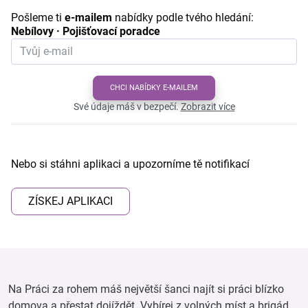
Pošleme ti
e-mailem
nabídky podle tvého hledání:
Nebílovy · Pojišťovací poradce
CHCI NABÍDKY E-MAILEM
Své údaje máš v bezpečí.
Zobrazit více
Nebo si stáhni aplikaci a upozorníme tě notifikací
ZÍSKEJ APLIKACI
Na Práci za rohem máš největší šanci najít si práci blízko
domova a přestat dojíždět. Vybírej z volných míst a brigád