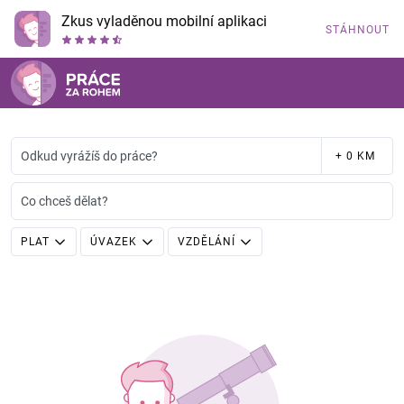
Zkus vyladěnou mobilní aplikaci
STÁHNOUT
Odkud vyrážíš do práce?
+ 0 KM
Co chceš dělat?
PLAT
ÚVAZEK
VZDĚLÁNÍ