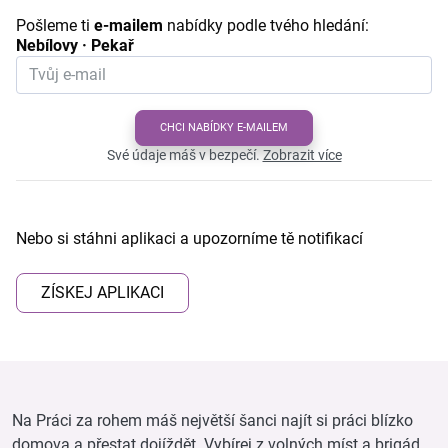
Pošleme ti
e-mailem
nabídky podle tvého hledání:
Nebílovy · Pekař
CHCI NABÍDKY E-MAILEM
Své údaje máš v bezpečí.
Zobrazit více
Nebo si stáhni aplikaci a upozorníme tě notifikací
ZÍSKEJ APLIKACI
Na Práci za rohem máš největší šanci najít si práci blízko
domova a přestat dojíždět. Vybírej z volných míst a brigád