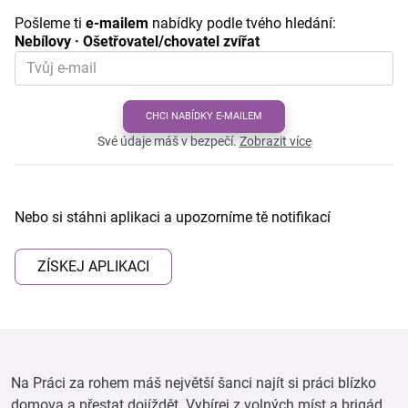
Pošleme ti
e-mailem
nabídky podle tvého hledání:
Nebílovy · Ošetřovatel/chovatel zvířat
CHCI NABÍDKY E-MAILEM
Své údaje máš v bezpečí.
Zobrazit více
Nebo si stáhni aplikaci a upozorníme tě notifikací
ZÍSKEJ APLIKACI
Na Práci za rohem máš největší šanci najít si práci blízko
domova a přestat dojíždět. Vybírej z volných míst a brigád