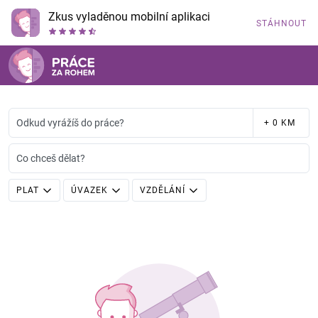
Zkus vyladěnou mobilní aplikaci
STÁHNOUT
Odkud vyrážíš do práce?
+ 0 KM
Co chceš dělat?
PLAT
ÚVAZEK
VZDĚLÁNÍ