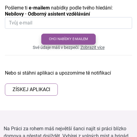
Pošleme ti
e-mailem
nabídky podle tvého hledání:
Nebílovy · Odborný asistent vzdělávání
CHCI NABÍDKY E-MAILEM
Své údaje máš v bezpečí.
Zobrazit více
Nebo si stáhni aplikaci a upozorníme tě notifikací
ZÍSKEJ APLIKACI
Na Práci za rohem máš největší šanci najít si práci blízko
domova a přestat dojíždět. Vybírej z volných míst a brigád