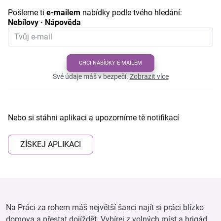
Pošleme ti
e-mailem
nabídky podle tvého hledání:
Nebílovy · Nápověda
CHCI NABÍDKY E-MAILEM
Své údaje máš v bezpečí.
Zobrazit více
Nebo si stáhni aplikaci a upozorníme tě notifikací
ZÍSKEJ APLIKACI
Na Práci za rohem máš největší šanci najít si práci blízko
domova a přestat dojíždět. Vybírej z volných míst a brigád