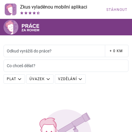
Zkus vyladěnou mobilní aplikaci
STÁHNOUT
Odkud vyrážíš do práce?
+ 0 KM
Co chceš dělat?
PLAT
ÚVAZEK
VZDĚLÁNÍ