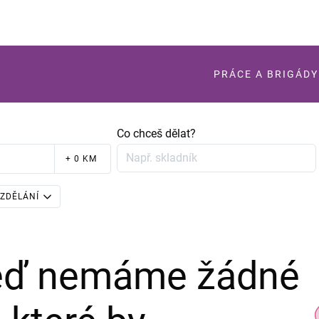
PRÁCE A BRIGÁDY
Co chceš dělat?
+ 0 KM
ZDĚLÁNÍ
teď nemáme žádné