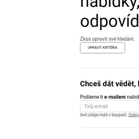
nabídky,
odpovída
Zkus upravit své hledání.
UPRAVIT KRITÉRIA
Chceš dát vědět, 
Pošleme ti
e-mailem
nabíd
Své údaje máš v bezpečí.
Zobra