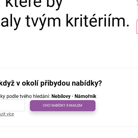
 které by
ly tvým kritériím.
když v okolí přibydou nabídky?
ky podle tvého hledání:
Nebílovy · Námořník
CHCI NABÍDKY E-MAILEM
zit více