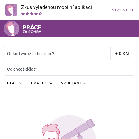
Zkus vyladěnou mobilní aplikaci
STÁHNOUT
Odkud vyrážíš do práce?
+ 0 KM
Co chceš dělat?
PLAT
ÚVAZEK
VZDĚLÁNÍ