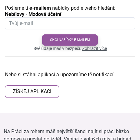
Pošleme ti
e-mailem
nabídky podle tvého hledání:
Nebílovy · Mzdová účetní
CHCI NABÍDKY E-MAILEM
Své údaje máš v bezpečí.
Zobrazit více
Nebo si stáhni aplikaci a upozorníme tě notifikací
ZÍSKEJ APLIKACI
Na Práci za rohem máš největší šanci najít si práci blízko
domova a přestat dojíždět. Vybírej z volných míst a brigád