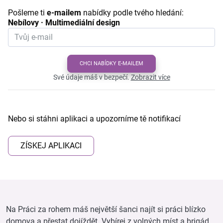
Pošleme ti
e-mailem
nabídky podle tvého hledání:
Nebílovy · Multimediální design
CHCI NABÍDKY E-MAILEM
Své údaje máš v bezpečí.
Zobrazit více
Nebo si stáhni aplikaci a upozorníme tě notifikací
ZÍSKEJ APLIKACI
Na Práci za rohem máš největší šanci najít si práci blízko
domova a přestat dojíždět. Vybírej z volných míst a brigád