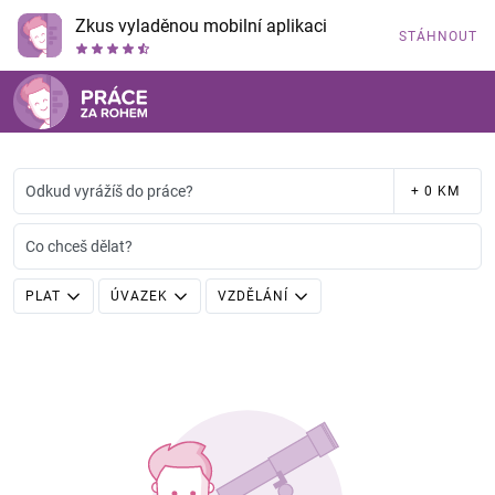
Zkus vyladěnou mobilní aplikaci
STÁHNOUT
Odkud vyrážíš do práce?
+ 0 KM
Co chceš dělat?
PLAT
ÚVAZEK
VZDĚLÁNÍ