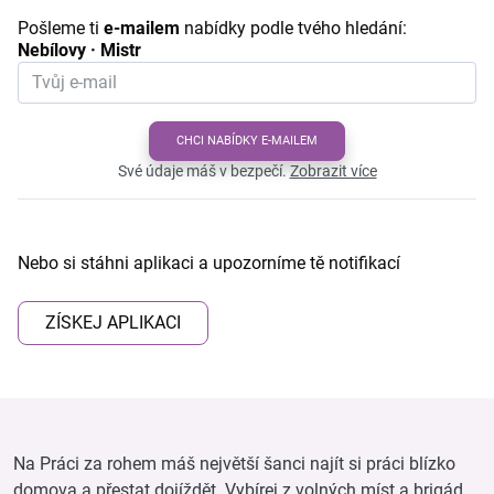
Pošleme ti
e-mailem
nabídky podle tvého hledání:
Nebílovy · Mistr
CHCI NABÍDKY E-MAILEM
Své údaje máš v bezpečí.
Zobrazit více
Nebo si stáhni aplikaci a upozorníme tě notifikací
ZÍSKEJ APLIKACI
Na Práci za rohem máš největší šanci najít si práci blízko
domova a přestat dojíždět. Vybírej z volných míst a brigád