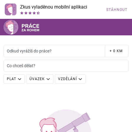
Zkus vyladěnou mobilní aplikaci
STÁHNOUT
Odkud vyrážíš do práce?
+ 0 KM
Co chceš dělat?
PLAT
ÚVAZEK
VZDĚLÁNÍ