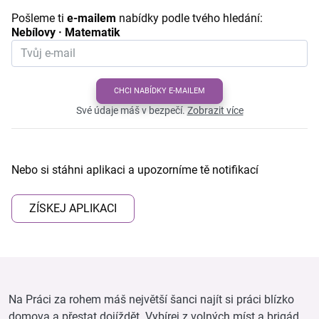
Pošleme ti
e-mailem
nabídky podle tvého hledání:
Nebílovy · Matematik
CHCI NABÍDKY E-MAILEM
Své údaje máš v bezpečí.
Zobrazit více
Nebo si stáhni aplikaci a upozorníme tě notifikací
ZÍSKEJ APLIKACI
Na Práci za rohem máš největší šanci najít si práci blízko
domova a přestat dojíždět. Vybírej z volných míst a brigád