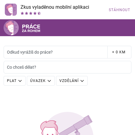
Zkus vyladěnou mobilní aplikaci
STÁHNOUT
Odkud vyrážíš do práce?
+ 0 KM
Co chceš dělat?
PLAT
ÚVAZEK
VZDĚLÁNÍ