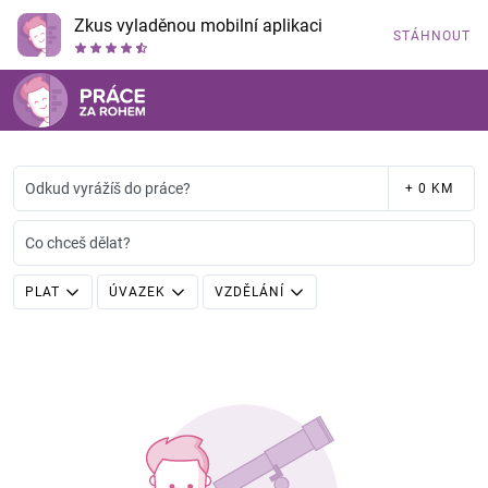
Zkus vyladěnou mobilní aplikaci
STÁHNOUT
Odkud vyrážíš do práce?
+ 0 KM
Co chceš dělat?
PLAT
ÚVAZEK
VZDĚLÁNÍ