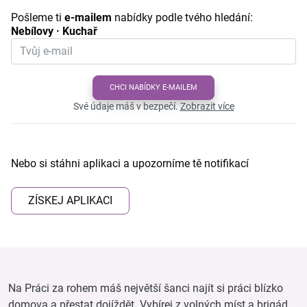
Pošleme ti
e-mailem
nabídky podle tvého hledání:
Nebílovy · Kuchař
CHCI NABÍDKY E-MAILEM
Své údaje máš v bezpečí.
Zobrazit více
Nebo si stáhni aplikaci a upozorníme tě notifikací
ZÍSKEJ APLIKACI
Na Práci za rohem máš největší šanci najít si práci blízko
domova a přestat dojíždět. Vybírej z volných míst a brigád