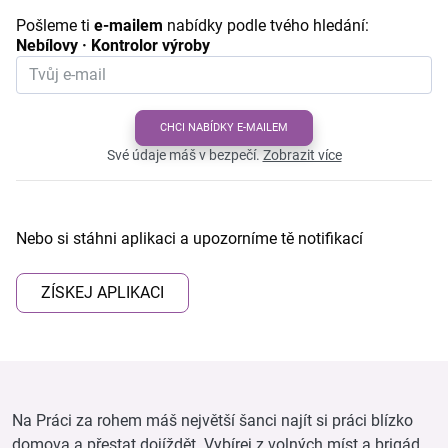
Pošleme ti
e-mailem
nabídky podle tvého hledání:
Nebílovy · Kontrolor výroby
CHCI NABÍDKY E-MAILEM
Své údaje máš v bezpečí.
Zobrazit více
Nebo si stáhni aplikaci a upozorníme tě notifikací
ZÍSKEJ APLIKACI
Na Práci za rohem máš největší šanci najít si práci blízko
domova a přestat dojíždět. Vybírej z volných míst a brigád