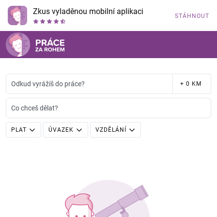
Zkus vyladěnou mobilní aplikaci
STÁHNOUT
Odkud vyrážíš do práce?
+ 0 KM
Co chceš dělat?
PLAT
ÚVAZEK
VZDĚLÁNÍ