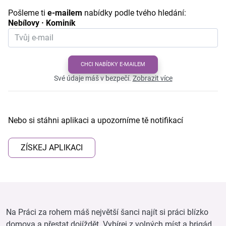
Pošleme ti
e-mailem
nabídky podle tvého hledání:
Nebílovy · Kominík
CHCI NABÍDKY E-MAILEM
Své údaje máš v bezpečí.
Zobrazit více
Nebo si stáhni aplikaci a upozorníme tě notifikací
ZÍSKEJ APLIKACI
Na Práci za rohem máš největší šanci najít si práci blízko
domova a přestat dojíždět. Vybírej z volných míst a brigád