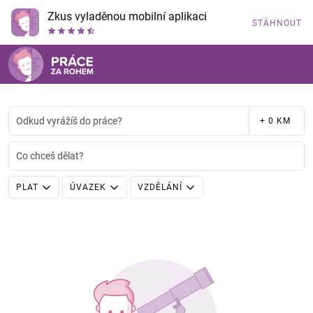
Zkus vyladěnou mobilní aplikaci
STÁHNOUT
Odkud vyrážíš do práce?
+ 0 KM
Co chceš dělat?
PLAT
ÚVAZEK
VZDĚLÁNÍ