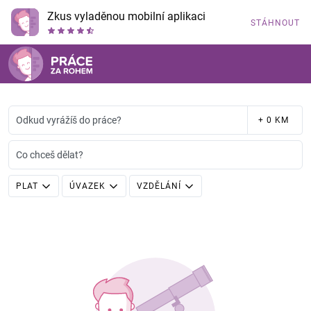
Zkus vyladěnou mobilní aplikaci
STÁHNOUT
Odkud vyrážíš do práce?
+ 0 KM
Co chceš dělat?
PLAT
ÚVAZEK
VZDĚLÁNÍ