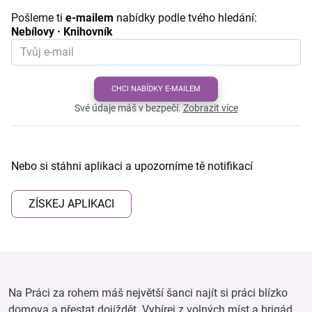
Pošleme ti
e-mailem
nabídky podle tvého hledání:
Nebílovy · Knihovník
CHCI NABÍDKY E-MAILEM
Své údaje máš v bezpečí.
Zobrazit více
Nebo si stáhni aplikaci a upozorníme tě notifikací
ZÍSKEJ APLIKACI
Na Práci za rohem máš největší šanci najít si práci blízko
domova a přestat dojíždět. Vybírej z volných míst a brigád