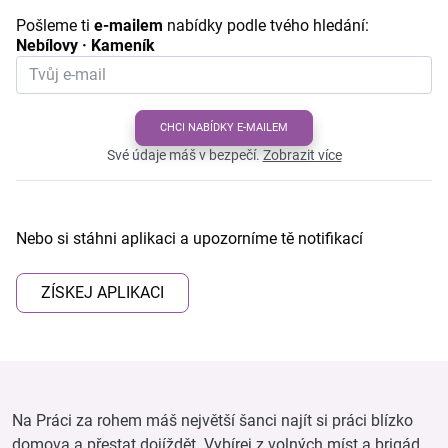
Pošleme ti
e-mailem
nabídky podle tvého hledání:
Nebílovy · Kameník
CHCI NABÍDKY E-MAILEM
Své údaje máš v bezpečí.
Zobrazit více
Nebo si stáhni aplikaci a upozorníme tě notifikací
ZÍSKEJ APLIKACI
Na Práci za rohem máš největší šanci najít si práci blízko
domova a přestat dojíždět. Vybírej z volných míst a brigád