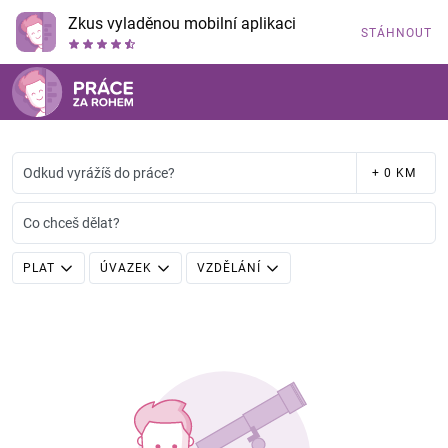
Zkus vyladěnou mobilní aplikaci
STÁHNOUT
Odkud vyrážíš do práce?
+ 0 KM
Co chceš dělat?
PLAT
ÚVAZEK
VZDĚLÁNÍ