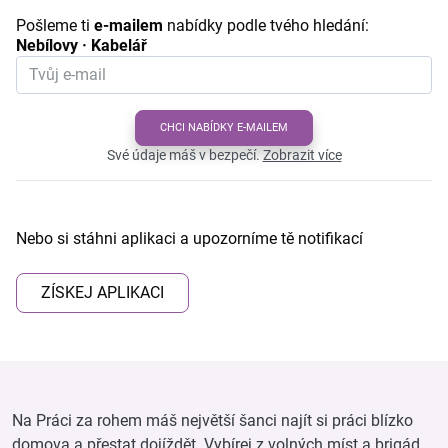
Pošleme ti
e-mailem
nabídky podle tvého hledání:
Nebílovy · Kabelář
CHCI NABÍDKY E-MAILEM
Své údaje máš v bezpečí.
Zobrazit více
Nebo si stáhni aplikaci a upozorníme tě notifikací
ZÍSKEJ APLIKACI
Na Práci za rohem máš největší šanci najít si práci blízko
domova a přestat dojíždět. Vybírej z volných míst a brigád