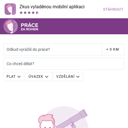
Zkus vyladěnou mobilní aplikaci
STÁHNOUT
Odkud vyrážíš do práce?
+ 0 KM
Co chceš dělat?
PLAT
ÚVAZEK
VZDĚLÁNÍ