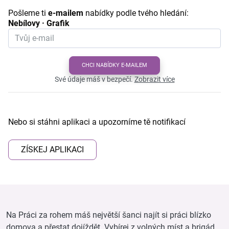
Pošleme ti
e-mailem
nabídky podle tvého hledání:
Nebílovy · Grafik
CHCI NABÍDKY E-MAILEM
Své údaje máš v bezpečí.
Zobrazit více
Nebo si stáhni aplikaci a upozorníme tě notifikací
ZÍSKEJ APLIKACI
Na Práci za rohem máš největší šanci najít si práci blízko
domova a přestat dojíždět. Vybírej z volných míst a brigád