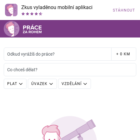
Zkus vyladěnou mobilní aplikaci
STÁHNOUT
Odkud vyrážíš do práce?
+ 0 KM
Co chceš dělat?
PLAT
ÚVAZEK
VZDĚLÁNÍ