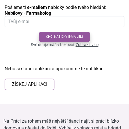
Pošleme ti
e-mailem
nabídky podle tvého hledání:
Nebílovy · Farmakolog
CHCI NABÍDKY E-MAILEM
Své údaje máš v bezpečí.
Zobrazit více
Nebo si stáhni aplikaci a upozorníme tě notifikací
ZÍSKEJ APLIKACI
Na Práci za rohem máš největší šanci najít si práci blízko
domova a přestat dojíždět. Vybírej z volných míst a brigád