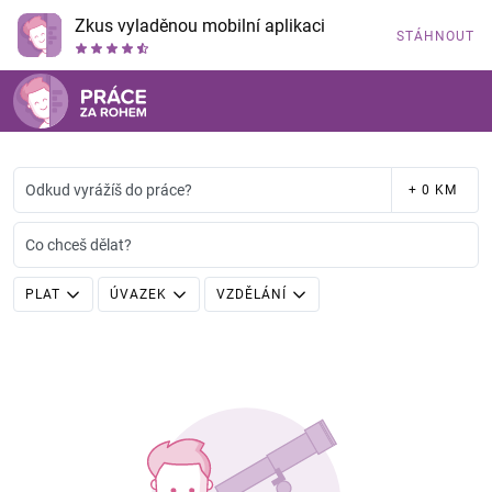
Zkus vyladěnou mobilní aplikaci
STÁHNOUT
Odkud vyrážíš do práce?
+ 0 KM
Co chceš dělat?
PLAT
ÚVAZEK
VZDĚLÁNÍ