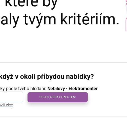
 které by
ly tvým kritériím.
když v okolí přibydou nabídky?
ky podle tvého hledání:
Nebílovy · Elektromontér
CHCI NABÍDKY E-MAILEM
zit více