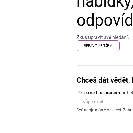
nabídky,
odpovída
Zkus upravit své hledání.
UPRAVIT KRITÉRIA
Chceš dát vědět, 
Pošleme ti
e-mailem
nabíd
Své údaje máš v bezpečí.
Zobra