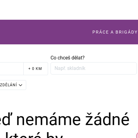
PRÁCE A BRIGÁDY
Co chceš dělat?
+ 0 KM
ZDĚLÁNÍ
teď nemáme žádné