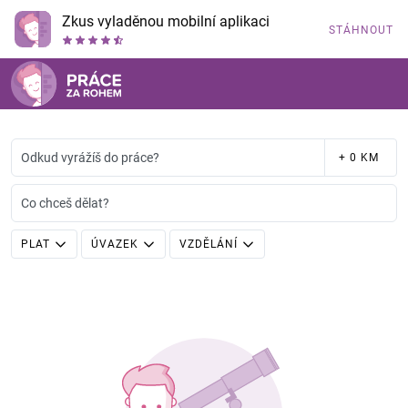
Zkus vyladěnou mobilní aplikaci
STÁHNOUT
Odkud vyrážíš do práce?
+ 0 KM
Co chceš dělat?
PLAT
ÚVAZEK
VZDĚLÁNÍ