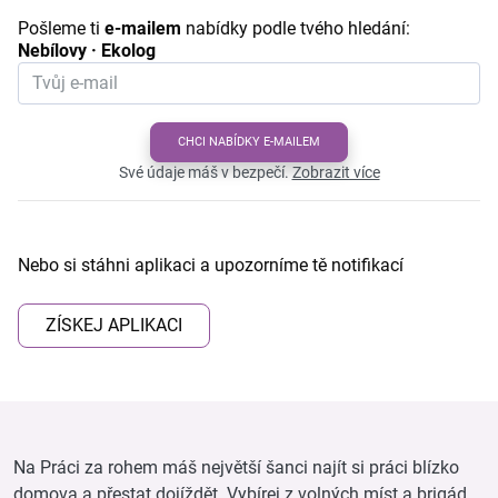
Pošleme ti
e-mailem
nabídky podle tvého hledání:
Nebílovy · Ekolog
CHCI NABÍDKY E-MAILEM
Své údaje máš v bezpečí.
Zobrazit více
Nebo si stáhni aplikaci a upozorníme tě notifikací
ZÍSKEJ APLIKACI
Na Práci za rohem máš největší šanci najít si práci blízko
domova a přestat dojíždět. Vybírej z volných míst a brigád