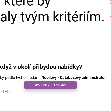
 které by
ly tvým kritériím.
když v okolí přibydou nabídky?
ky podle tvého hledání:
Nebílovy · Databázový administrátor
CHCI NABÍDKY E-MAILEM
zit více