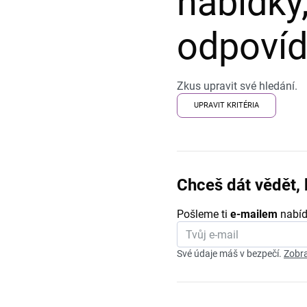
nabídky,
odpovída
Zkus upravit své hledání.
UPRAVIT KRITÉRIA
Chceš dát vědět, 
Pošleme ti
e-mailem
nabíd
Své údaje máš v bezpečí.
Zobra