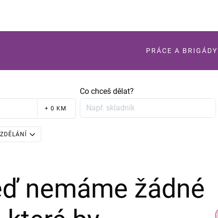
PRÁCE A BRIGÁDY
Co chceš dělat?
+ 0 KM
ZDĚLÁNÍ
teď nemáme žádné